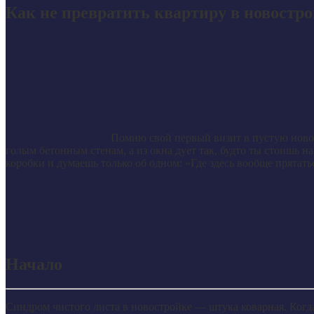
Как не превратить квартиру в новостро
Помню свой первый визит в пустую новос
голым бетонным стенам, а из окна дует так, будто ты стоишь н
коробки и думаешь только об одном: «Где здесь вообще прятать
Начало
Синдром чистого листа в новостройке — штука коварная. Когда 