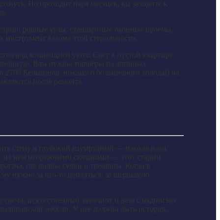
охнуть. Но проходит пара месяцев, вы заходите к
ля.
етрии: ровные углы, стандартные оконные проемы,
ак инструмент взлома этой стерильности.
ство над концепцией уюта. Свет в пустой квартире
рационную. Вам нужны торшеры на длинных
о 2700 Кельвинов, никакого больничного холода!) на
являются после ремонта.
сить стену в глубокий изумрудный — плохая идея,
ат на нем небрежными складками — этот старый
рагача, где видны сучки и трещины. Когда в
му нужно за что-то цепляться: за шершавую
е свечи, искусственный эвкалипт и ваза с надписью
кандинавской мебели. У нее должна быть история,