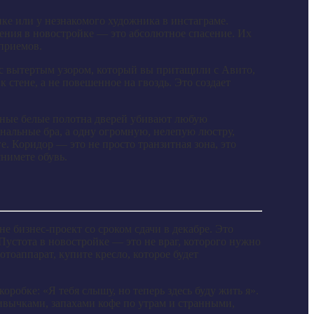
е или у незнакомого художника в инстаграме.
тения в новостройке — это абсолютное спасение. Их
приемов.
с вытертым узором, который вы притащили с Авито,
 стене, а не повешенное на гвоздь. Это создает
ртные белые полотна дверей убивают любую
анальные бра, а одну огромную, нелепую люстру,
е. Коридор — это не просто транзитная зона, это
нимете обувь.
е бизнес-проект со сроком сдачи в декабре. Это
 Пустота в новостройке — это не враг, которого нужно
тоаппарат, купите кресло, которое будет
оробке: «Я тебя слышу, но теперь здесь буду жить я».
ривычками, запахами кофе по утрам и странными,