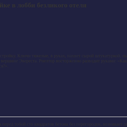
йке в лобби безликого отеля
тройку. Ключи тяжелые, в руках, пахнет сырой штукатуркой, п
а вершине Эвереста. Риелтор восторженно разводит руками: «Как
ся?».
перед тобой сто квадратов бетона без перегородок, возникает ди