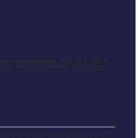
ылью и чужими надеждами. Эхо от шагов гуляет по
ой простор!», а ты стоишь посреди этой бетонной
кое, почти животное желание купить всё и сразу.