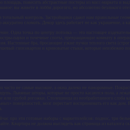
ю площадь, повесить абстрактные постеры из масс-маркета и выд
ашное: вы живете в лобби дорогого, но абсолютно безликого оте
и тотальный контроль. Застройщики сдают нам правильные геом
аккуратно сломать. Декор здесь работает не как украшение, а к
щение. Одна точка по центру потолка — это настоящее издеватель
 люстры-пауки и точечные споты, превращающие комнату в опе
я. Настенные бра, бросающие узкие пучки теплого света (строг
 дешевый гипсокартон и кривоватые стыки, которые неизбежно по
и часто не самые высокие, а окна далеко не панорамные. Покра
 ощупь. Льняные шторы, которые не просто касаются пола, а леж
ле или грубой рогожки. Столешница из необработанного слэба ка
ых» поверхностей, мозг перестает воспринимать его как дом. Е
а.
йчас про эти готовые наборы с маркетплейсов: поднос, три белы
йте. Квартира не должна выглядеть как страница из каталога с