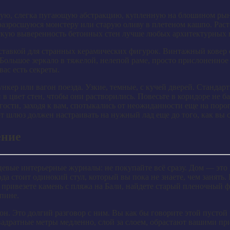
скую, слегка пугающую абстракцию, купленную на блошином рынк
 разросшуюся монстеру или старую оливу в плетеном кашпо. Рас
скую выверенность бетонных стен лучше любых архитектурных 
ставкой для странных керамических фигурок. Винтажный ковер 
Большое зеркало в тяжелой, нелепой раме, просто прислоненное к
вас есть секреты.
нкер или вагон поезда. Узкие, темные, с кучей дверей. Станда
в цвет стен, чтобы они растворились. Повесьте в коридоре не б
ости, заходя к вам, спотыкались от неожиданности еще на порог
шлюз должен настраивать на нужный лад еще до того, как вы с
ение
цевые интерьерные журналы: не покупайте всё сразу. Дом — это н
да стоит одинокий стул, который вы пока не знаете, чем занять.
 привезете камень с пляжа на Бали, найдете старый пленочный фо
пине.
н. Это долгий разговор с ним. Вы как бы говорите этой пустой к
квадратные метры медленно, слой за слоем, обрастают вашими п