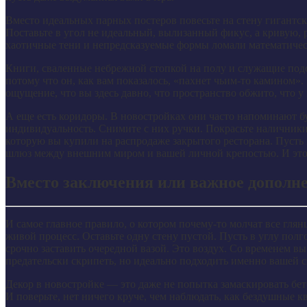
Вместо идеальных парных постеров повесьте на стену гигант
Поставьте в угол не идеальный, вылизанный фикус, а кривую,
хаотичные тени и непредсказуемые формы ломали математиче
Книги, сваленные небрежной стопкой на полу и служащие под
потому что он, как вам показалось, «пахнет чьим-то камином». 
ощущение, что вы здесь давно, что пространство обжито, что у 
А еще есть коридоры. В новостройках они часто напоминают бу
индивидуальность. Снимите с них ручки. Покрасьте наличники 
которую вы купили на распродаже закрытого ресторана. Пусть г
шлюз между внешним миром и вашей личной крепостью. И этот 
Вместо заключения или важное дополн
И самое главное правило, о котором почему-то молчат все глян
живой процесс. Оставьте одну стену пустой. Пусть в углу полго
срочно заставить очередной вазой. Это воздух. Со временем вы
предательски скрипеть, но идеально подходить именно вашей с
Декор в новостройке — это даже не попытка замаскировать бето
И поверьте, нет ничего круче, чем наблюдать, как бездушные 