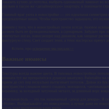
Заказать кухню до потолка, выбрать одинаковый ламинат во вс
друзьям в такую же «дизайнерскую» квартиру, и понимаете стр
Главный враг уюта в новостройке — это идеальная симметрия 
предсказуемые ниши. Чтобы пространство задышало, его нужно 
Начнем с того, что в новостройках почти всегда базовое осве
должен быть не функциональным, а сценарным. Забудьте про
изогнутых ногах, нависающие над диваном, как хищные растени
фактурную стену. Свет создает тени, а тени мастерски прячут
Кстати, про
освещение мы писали>>
Важные нюансы
Текстуры всегда важнее цвета. В типовых новостройках потолк
комната тут же превратится в душную шкатулку. Работайте на
прием до сих пор визуально вытягивает потолок. Диван из бук
пространстве слишком много гладких, моющихся, «антивандальн
керамику, за холодный латунный металл, за длинный ворс ковр
Отдельная боль — это так называемый «декор для декора». Я се
«Home». Выбрасывайте это немедленно, а лучше даже не покупа
пусть даже выдуманная вами вчера.