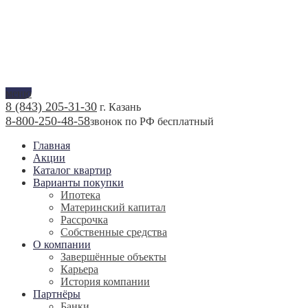
меню
8 (843) 205-31-30
г. Казань
8-800-250-48-58
звонок по РФ бесплатный
Главная
Акции
Каталог квартир
Варианты покупки
Ипотека
Материнский капитал
Рассрочка
Собственные средства
О компании
Завершённые объекты
Карьера
История компании
Партнёры
Банки