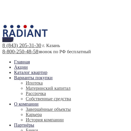
меню
8 (843) 205-31-30
г. Казань
8-800-250-48-58
звонок по РФ бесплатный
Главная
Акции
Каталог квартир
Варианты покупки
Ипотека
Материнский капитал
Рассрочка
Собственные средства
О компании
Завершённые объекты
Карьера
История компании
Партнёры
Банки