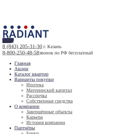
меню
8 (843) 205-31-30
г. Казань
8-800-250-48-58
звонок по РФ бесплатный
Главная
Акции
Каталог квартир
Варианты покупки
Ипотека
Материнский капитал
Рассрочка
Собственные средства
О компании
Завершённые объекты
Карьера
История компании
Партнёры
Банки